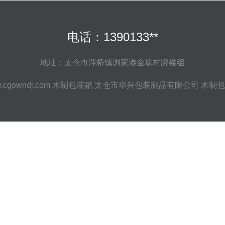
电话：1390133**
地址：太仓市浮桥镇浏家港金埝村牌楼组
.cgowndj.com
木制包装箱
太仓市华兴包装制品有限公司
木制包